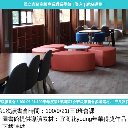
國立宜蘭高級商業職業學校
登入
網站導覽
|
|
|
班級讀書會
/
100.09.21-100學年度第1學期第1次班級讀書會參考素材-「三叉
第1次讀書會時間：100/9/21(三)班會課
圖書館提供導讀素材：宜商花young年華得獎作品
下載連結：