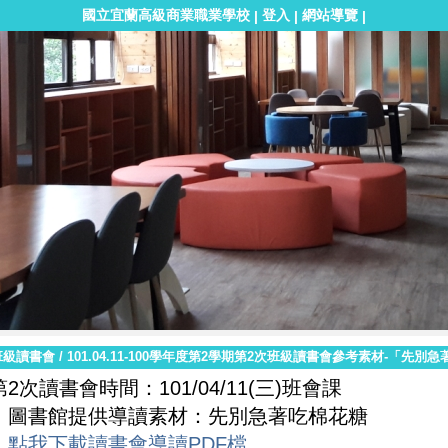
國立宜蘭高級商業職業學校
登入
網站導覽
|
|
|
班級讀書會
/
101.04.11-100學年度第2學期第2次班級讀書會參考素材-「先別
第2次讀書會時間：101/04/11(三)班會課
圖書館提供導讀素材：先別急著吃棉花糖
點我下載讀書會導讀PDF檔