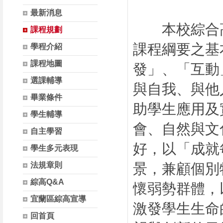
最新消息
本校綜合高
課程規劃
課程綱要之基
學程介紹
課程地圖
發」、「互動
選課輔導
與自我、與他
畢業條件
助學生應用及
學生輔導
會、自然與文
自主學習
好，以「成就
學生多元表現
法規章則
景，兼顧個別
綜高Q&A
懷弱勢群體，
宜蘭區綜高宣導
激發學生生命
回首頁