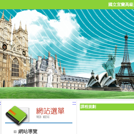
國立宜蘭高級
:
:::
課程規劃
網站導覽