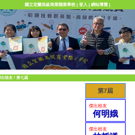
國立宜蘭高級商業職業學校
登入
網站導覽
|
|
|
傑出校友
/
第七屆
第7屆
傑出校友
何明娥
傑出校友