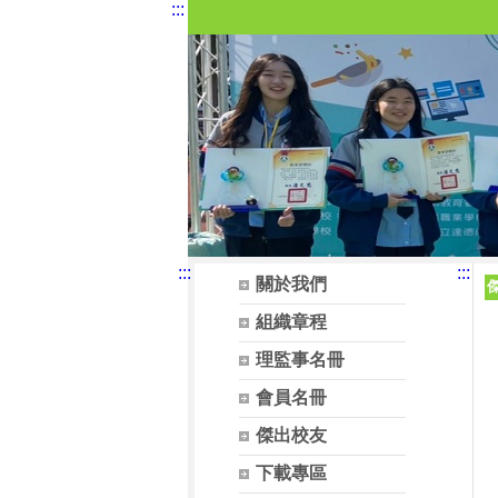
:::
:::
:::
關於我們
組織章程
理監事名冊
會員名冊
傑出校友
下載專區