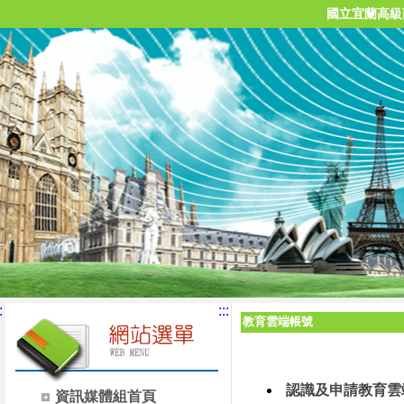
國立宜蘭高級
:
:::
教育雲端帳號
認識及申請教育雲
資訊媒體組首頁