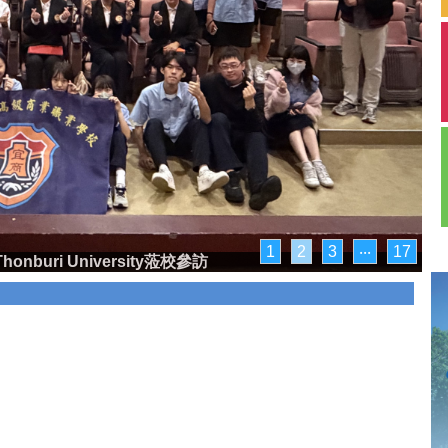
1
2
3
‧‧‧
17
honburi University蒞校參訪