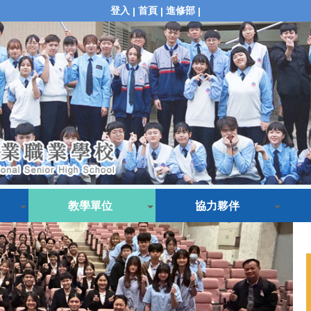
登入
首頁
進修部
|
|
|
教學單位
協力夥伴