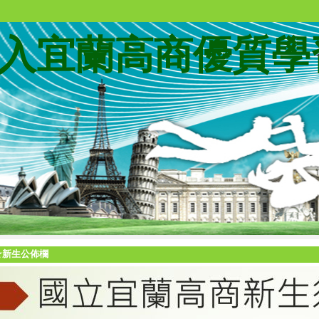
入宜蘭高商優質學
★新生公佈欄