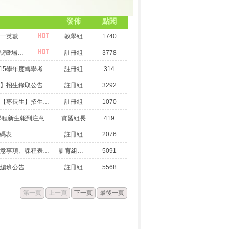
發佈
點閱
國立宜蘭高商115學年度暑期高一英數「加強班」錄取名單公告(0721更新版)
教學組
1740
115.07.09新生報到學生臨時編號暨場地位置公告
註冊組
3778
〔轉學考公告〕國立宜蘭高商115學年度轉學考重要事項公布
註冊組
314
宜蘭高商115學年度【免試入學】招生錄取公告暨新生報到注意事項
註冊組
3292
宜蘭高商115學年【技優甄審】【專長生】招生錄取公告暨報到注意事項
註冊組
1070
【榜單】 115學年度實用技能學程新生報到注意事項
實習組長
419
代碼表
註冊組
2076
114學年度高一新生始業輔導注意事項、課程表、班級位置圖及新生服儀公告說明(如附件)
訓育組幹事
5091
高編班公告
註冊組
5568
第一頁
上一頁
下一頁
最後一頁