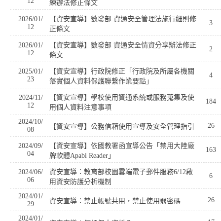
12
練辦法修正條文
2026/01/
【資安宣導】數發部 資通安全管理法施行細則修
3
12
正條文
2026/01/
【資安宣導】數發部 資通安全情資分享辦法修正
2
12
條文
2025/01/
【資安宣導】行政院修正「行政院及所屬各機關
4
23
落實個人資料保護聯繫作業要點」
2024/11/
【資安宣導】學校使用資通系統或服務蒐集及使
184
12
用個人資料注意事項
2024/10/
26
【資安宣導】公務信箱使用宣導及安全管理指引
08
2024/09/
【資安宣導】依國教署函宣導公告「禁用大陸廠
163
04
牌軟體Apabi Reader」
2024/06/
資安宣導：教育部校園雲端電子郵件服務6/12啟
6
06
用資安防護分析機制
2024/01/
26
資安宣導：禁止帳號共用，禁止使用弱密碼
29
2024/01/