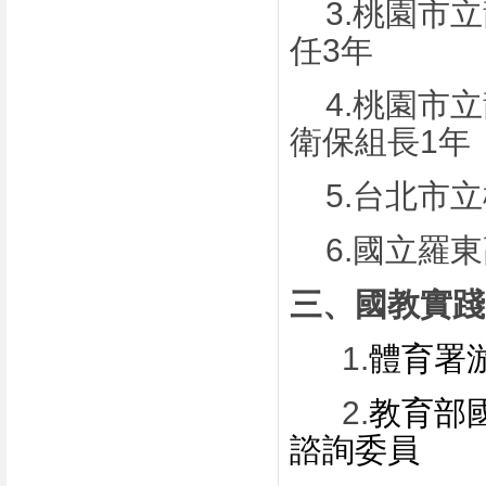
3.
桃園市立
任
3
年
4.
桃園市立
衛保組長
1
年
5.
台北市立
6.
國立羅東
三、國教實踐
1.
體育署
2.
教育部
諮詢委員