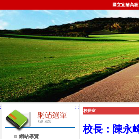
國立宜蘭高級
:
:::
校長室
校長：陳永
網站導覽