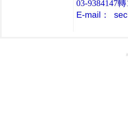
03-9384147
轉
E-mail：
sec