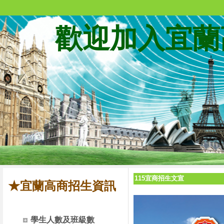
歡迎加入宜蘭
115宜商招生文宣
★宜蘭高商招生資訊
學生人數及班級數